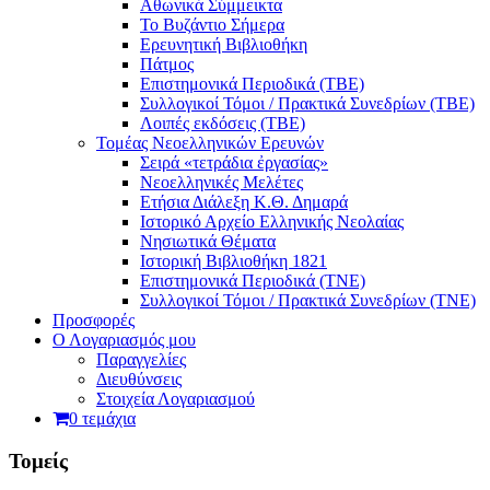
Αθωνικά Σύμμεικτα
Το Βυζάντιο Σήμερα
Ερευνητική Βιβλιοθήκη
Πάτμος
Επιστημονικά Περιοδικά (ΤΒΕ)
Συλλογικοί Τόμοι / Πρακτικά Συνεδρίων (ΤΒΕ)
Λοιπές εκδόσεις (ΤΒΕ)
Τομέας Νεοελληνικών Ερευνών
Σειρά «τετράδια ἐργασίας»
Νεοελληνικές Μελέτες
Eτήσια Διάλεξη K.Θ. Δημαρά
Ιστορικό Αρχείο Ελληνικής Νεολαίας
Νησιωτικά Θέματα
Ιστορική Βιβλιοθήκη 1821
Επιστημονικά Περιοδικά (ΤΝΕ)
Συλλογικοί Τόμοι / Πρακτικά Συνεδρίων (ΤΝΕ)
Προσφορές
Ο Λογαριασμός μου
Παραγγελίες
Διευθύνσεις
Στοιχεία Λογαριασμού
0 τεμάχια
Τομείς