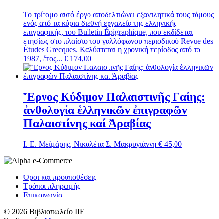
Το τρίτομο αυτό έργο αποδελτιώνει εξαντλητικά τους τόμους
ενός από τα κύρια διεθνή εργαλεία της ελληνικής
επιγραφικής, του Bulletin Épigraphique, που εκδίδεται
ετησίως στο πλαίσιο του γαλλόφωνου περιοδικού Revue des
Études Grecques. Καλύπτεται η χρονική περίοδος από το
1987, έτος...
€
174,00
Ἔρνος Κύδιμον Παλαιστινῆς Γαίης:
ἀνθολογία ἑλληνικῶν ἐπιγραφῶν
Παλαιστίνης καί Ἀραβίας
Ι. Ε. Μεϊμάρης, Νικολέτα Σ. Μακρυγιάννη
€
45,00
Όροι και προϋποθέσεις
Τρόποι πληρωμής
Επικοινωνία
© 2026 Βιβλιοπωλείο ΙΙΕ