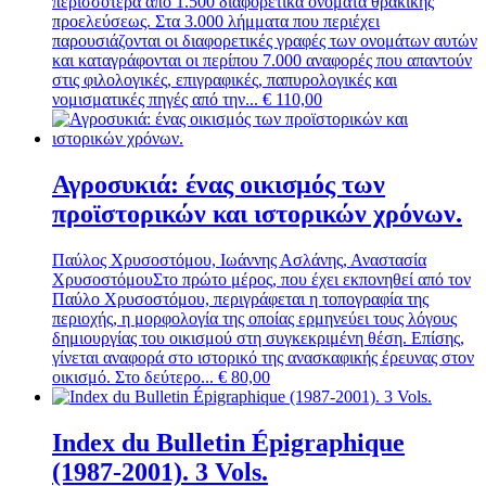
περισσότερα από 1.500 διαφορετικά ονόματα θρακικής
προελεύσεως. Στα 3.000 λήμματα που περιέχει
παρουσιάζονται οι διαφορετικές γραφές των ονομάτων αυτών
και καταγράφονται οι περίπου 7.000 αναφορές που απαντούν
στις φιλολογικές, επιγραφικές, παπυρολογικές και
νομισματικές πηγές από την...
€
110,00
Αγροσυκιά: ένας οικισμός των
προϊστορικών και ιστορικών χρόνων.
Παύλος Χρυσοστόμου, Ιωάννης Ασλάνης, Αναστασία
Χρυσοστόμου
Στο πρώτο μέρος, που έχει εκπονηθεί από τον
Παύλο Χρυσοστόμου, περιγράφεται η τοπογραφία της
περιοχής, η μορφολογία της οποίας ερμηνεύει τους λόγους
δημιουργίας του οικισμού στη συγκεκριμένη θέση. Επίσης,
γίνεται αναφορά στο ιστορικό της ανασκαφικής έρευνας στον
οικισμό. Στο δεύτερο...
€
80,00
Index du Bulletin Épigraphique
(1987-2001). 3 Vols.