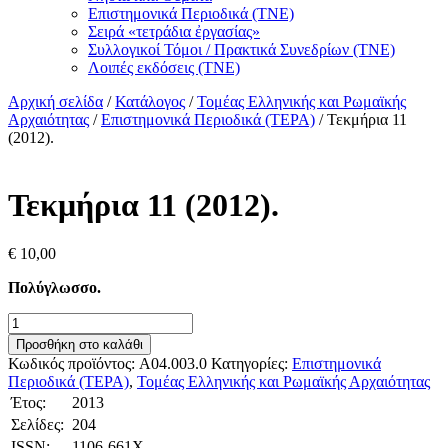
Επιστημονικά Περιοδικά (ΤΝΕ)
Σειρά «τετράδια ἐργασίας»
Συλλογικοί Τόμοι / Πρακτικά Συνεδρίων (ΤΝΕ)
Λοιπές εκδόσεις (ΤΝΕ)
Αρχική σελίδα
/
Κατάλογος
/
Τομέας Ελληνικής και Ρωμαϊκής
Αρχαιότητας
/
Επιστημονικά Περιοδικά (ΤΕΡΑ)
/ Τεκμήρια 11
(2012).
Τεκμήρια 11 (2012).
€
10,00
Πολύγλωσσο.
Τεκμήρια
11
Προσθήκη στο καλάθι
(2012).
Κωδικός προϊόντος:
A04.003.0
Κατηγορίες:
Επιστημονικά
ποσότητα
Περιοδικά (ΤΕΡΑ)
,
Τομέας Ελληνικής και Ρωμαϊκής Αρχαιότητας
Έτος:
2013
Σελίδες:
204
ISSN:
1106-661X