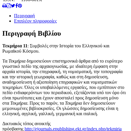
Περιγραφή
Επιπλέον πληροφορίες
Περιγραφή Βιβλίου
Τεκμήρια 11
: Συμβολές στην Ιστορία του Ελληνικού και
Ρωμαϊκού Κόσμου.
Τα
Τεκμήρια
δημοσιεύουν επιστημονικά άρθρα από το ευρύτερο
γνωστικό πεδίο της αρχαιογνωσίας, με ιδιαίτερη έμφαση στην
αρχαία ιστορία, την επιγραφική, τη νομισματική, την τοπογραφία
και την ιστορική γεωγραφία, καθώς και στη δημοσίευση,
αναδημοσίευση ή αξιοποίηση επιγραφικών και νομισματικών
τεκμηρίων. Όλες οι υποβαλλόμενες εργασίες, που εμπίπτουν στο
πεδίο ενδιαφερόντων του περιοδικού, εξετάζονται υπό τον όρο ότι
είναι πρωτότυπες και έχουν αποσταλεί προς δημοσίευση μόνο
στα
Τεκμήρια
. Προς το παρόν, τα
Τεκμήρια
δεν δημοσιεύουν
μεμονωμένες βιβλιοκρισίες. Οι γλώσσες δημοσίευσης είναι η
ελληνική, αγγλική, γαλλική, γερμανική και ιταλική.
Δικτυακός τόπος ανοικτής
πρόσβασης
http://ejournals.epublishing.ekt.gr/index.php/tekmiria