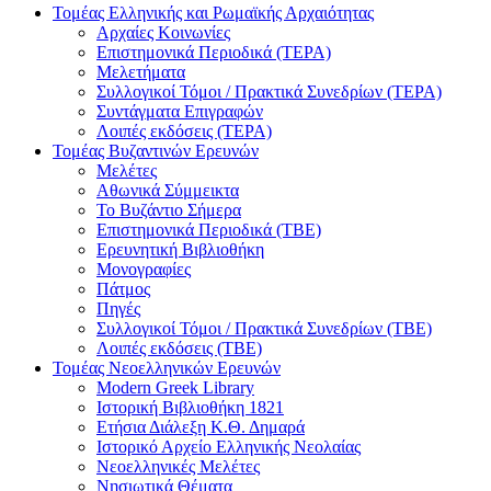
Τομέας Ελληνικής και Ρωμαϊκής Αρχαιότητας
Αρχαίες Κοινωνίες
Επιστημονικά Περιοδικά (ΤΕΡΑ)
Μελετήματα
Συλλογικοί Τόμοι / Πρακτικά Συνεδρίων (ΤΕΡΑ)
Συντάγματα Επιγραφών
Λοιπές εκδόσεις (ΤΕΡΑ)
Τομέας Βυζαντινών Ερευνών
Μελέτες
Αθωνικά Σύμμεικτα
Το Βυζάντιο Σήμερα
Επιστημονικά Περιοδικά (ΤΒΕ)
Ερευνητική Βιβλιοθήκη
Μονογραφίες
Πάτμος
Πηγές
Συλλογικοί Τόμοι / Πρακτικά Συνεδρίων (ΤΒΕ)
Λοιπές εκδόσεις (ΤΒΕ)
Τομέας Νεοελληνικών Ερευνών
Modern Greek Library
Ιστορική Βιβλιοθήκη 1821
Eτήσια Διάλεξη K.Θ. Δημαρά
Ιστορικό Αρχείο Ελληνικής Νεολαίας
Νεοελληνικές Μελέτες
Νησιωτικά Θέματα