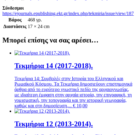
Σύνδεσμοι
https://ejournals.epublishing.ekt.gr/index.php/tekmiria/issue/view/187
Βάρος
468 γρ.
Διαστάσεις
17 × 24 cm
Μπορεί επίσης να σας αρέσει…
Τεκμήρια 14 (2017-2018).
Τεκμήρια 14: Συμβολές στην Ιστορία του Ελληνικού και
Ρωμαϊκού Κόσμου. Τα Τεκμήρια δημοσιεύουν επιστημονικά
άρθρα από το ευρύτερο γνωστικό πεδίο της αρχαιογνωσίας,
με ιδιαίτερη έμφαση στην αρχαία ιστορία, την επιγραφική, τη
νομισματική, την τοπογραφία και την ιστορική γεωγραφία,
καθώς και στη δημοσίευση,...
€
10,00
Τεκμήρια 12 (2013-2014).