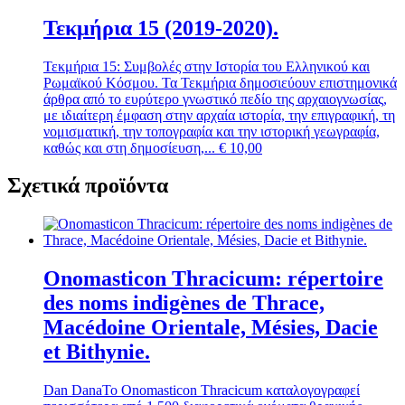
Τεκμήρια 15 (2019-2020).
Τεκμήρια 15: Συμβολές στην Ιστορία του Ελληνικού και
Ρωμαϊκού Κόσμου. Τα Τεκμήρια δημοσιεύουν επιστημονικά
άρθρα από το ευρύτερο γνωστικό πεδίο της αρχαιογνωσίας,
με ιδιαίτερη έμφαση στην αρχαία ιστορία, την επιγραφική, τη
νομισματική, την τοπογραφία και την ιστορική γεωγραφία,
καθώς και στη δημοσίευση,...
€
10,00
Σχετικά προϊόντα
Onomasticon Thracicum: répertoire
des noms indigènes de Thrace,
Macédoine Orientale, Mésies, Dacie
et Bithynie.
Dan Dana
Το Onomasticon Thracicum καταλογογραφεί