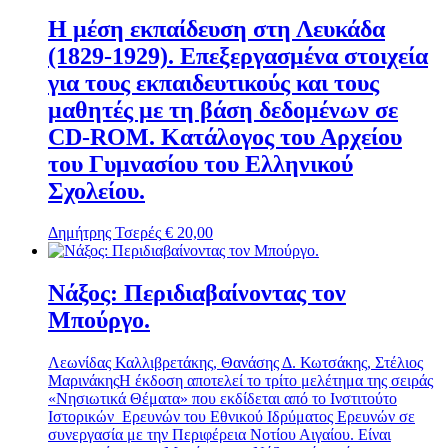
Η μέση εκπαίδευση στη Λευκάδα
(1829-1929). Επεξεργασμένα στοιχεία
για τους εκπαιδευτικούς και τους
μαθητές με τη βάση δεδομένων σε
CD-ROM. Κατάλογος του Αρχείου
του Γυμνασίου του Ελληνικού
Σχολείου.
Δημήτρης Τσερές
€
20,00
Νάξος: Περιδιαβαίνοντας τον
Μπούργο.
Λεωνίδας Καλλιβρετάκης, Θανάσης Δ. Κωτσάκης, Στέλιος
Μαρινάκης
Η έκδοση αποτελεί το τρίτο μελέτημα της σειράς
«Νησιωτικά Θέματα» που εκδίδεται από το Ινστιτούτο
Ιστορικών Ερευνών του Εθνικού Ιδρύματος Ερευνών σε
συνεργασία με την Περιφέρεια Νοτίου Αιγαίου. Είναι