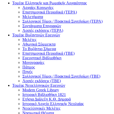
Τομέας Ελληνικής και Ρωμαϊκής Αρχαιότητας
Αρχαίες Κοινωνίες
Επιστημονικά Περιοδικά (ΤΕΡΑ)
Μελετήματα
Συλλογικοί Τόμοι / Πρακτικά Συνεδρίων (ΤΕΡΑ)
Συντάγματα Επιγραφών
Λοιπές εκδόσεις (ΤΕΡΑ)
Τομέας Βυζαντινών Ερευνών
Μελέτες
Αθωνικά Σύμμεικτα
Το Βυζάντιο Σήμερα
Επιστημονικά Περιοδικά (ΤΒΕ)
Ερευνητική Βιβλιοθήκη
Μονογραφίες
Πάτμος
Πηγές
Συλλογικοί Τόμοι / Πρακτικά Συνεδρίων (ΤΒΕ)
Λοιπές εκδόσεις (ΤΒΕ)
Τομέας Νεοελληνικών Ερευνών
Modern Greek Library
Ιστορική Βιβλιοθήκη 1821
Eτήσια Διάλεξη K.Θ. Δημαρά
Ιστορικό Αρχείο Ελληνικής Νεολαίας
Νεοελληνικές Μελέτες
Νησιωτικά Θέματα