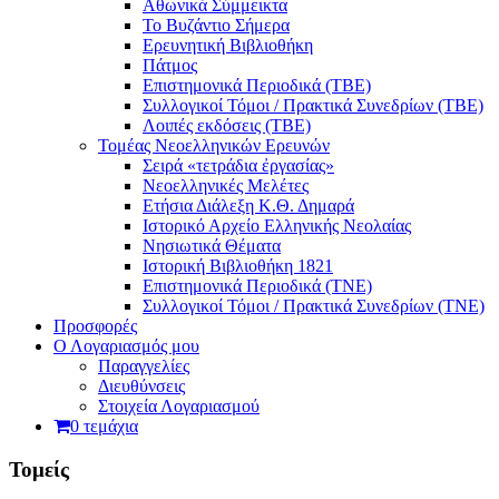
Αθωνικά Σύμμεικτα
Το Βυζάντιο Σήμερα
Ερευνητική Βιβλιοθήκη
Πάτμος
Επιστημονικά Περιοδικά (ΤΒΕ)
Συλλογικοί Τόμοι / Πρακτικά Συνεδρίων (ΤΒΕ)
Λοιπές εκδόσεις (ΤΒΕ)
Τομέας Νεοελληνικών Ερευνών
Σειρά «τετράδια ἐργασίας»
Νεοελληνικές Μελέτες
Eτήσια Διάλεξη K.Θ. Δημαρά
Ιστορικό Αρχείο Ελληνικής Νεολαίας
Νησιωτικά Θέματα
Ιστορική Βιβλιοθήκη 1821
Επιστημονικά Περιοδικά (ΤΝΕ)
Συλλογικοί Τόμοι / Πρακτικά Συνεδρίων (ΤΝΕ)
Προσφορές
Ο Λογαριασμός μου
Παραγγελίες
Διευθύνσεις
Στοιχεία Λογαριασμού
0 τεμάχια
Τομείς