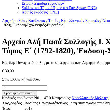
Σειρά «τετράδια ἐργασίας»
Συλλογικοί Τόμοι / Πρακτικά Συνεδρίων (ΤΝΕ)
Λοιπές εκδόσεις (ΤΝΕ)
Αρχική σελίδα
/
Κατάλογος
/
Τομέας Νεοελληνικών Ερευνών
/
Νεοε
1820), Έκδοση-Σχολιασμός-Ευρετήρια
Αρχείο Αλή Πασά Συλλογής Ι. 
Τόμος Ε΄ (1792-1820), Έκδοση
Βασίλης Παναγιωτόπουλος με τη συνεργασία των: Δημήτρη Δημητ
€
30,00
Στην Ελληνική γλώσσα.
Αρχείο
Αλή
Προσθήκη στο καλάθι
Πασά
Κωδικός προϊόντος:
Ν01.147.0
Κατηγορίες:
Νεοελληνικές Μελέτες
Συλλογής
Συγγραφέας:
Βασίλης Παναγιωτόπουλος με τη συνεργασία των: Δ
Ι.
Έτος:
2018
Χώτζη,