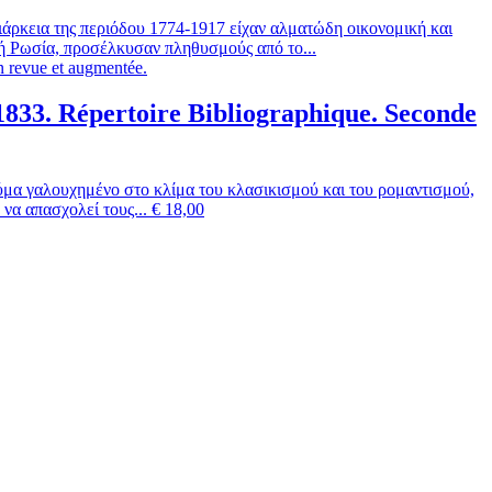
ιάρκεια της περιόδου 1774-1917 είχαν αλματώδη οικονομική και
κή Ρωσία, προσέλκυσαν πληθυσμούς από το...
1833. Répertoire Bibliographique. Seconde
εύμα γαλουχημένο στο κλίμα του κλασικισμού και του ρομαντισμού,
να απασχολεί τους...
€
18,00