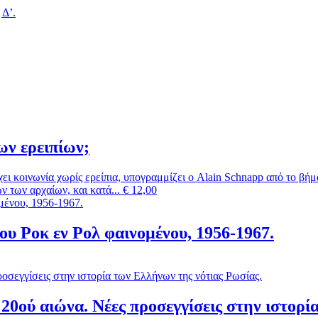
 Δ’.
ων ερειπίων;
χει κοινωνία χωρίς ερείπια, υπογραμμίζει ο Alain Schnapp από το βή
 των αρχαίων, και κατά...
€
12,00
ου Ροκ εν Ρολ φαινομένου, 1956-1967.
 20ού αιώνα. Νέες προσεγγίσεις στην ιστορί