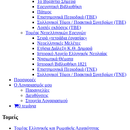
Το Βυζάντιο Σήμερα
Ερευνητική Βιβλιοθήκη
Πάτμος
Επιστημονικά Περιοδικά (ΤΒΕ)
Συλλογικοί Τόμοι / Πρακτικά Συνεδρίων (ΤΒΕ)
Λοιπές εκδόσεις (ΤΒΕ)
Τομέας Νεοελληνικών Ερευνών
Σειρά «τετράδια ἐργασίας»
Νεοελληνικές Μελέτες
Eτήσια Διάλεξη K.Θ. Δημαρά
Ιστορικό Αρχείο Ελληνικής Νεολαίας
Νησιωτικά Θέματα
Ιστορική Βιβλιοθήκη 1821
Επιστημονικά Περιοδικά (ΤΝΕ)
Συλλογικοί Τόμοι / Πρακτικά Συνεδρίων (ΤΝΕ)
Προσφορές
Ο Λογαριασμός μου
Παραγγελίες
Διευθύνσεις
Στοιχεία Λογαριασμού
0 τεμάχια
Τομείς
Τομέας Ελληνικής και Ρωμαϊκής Αρχαιότητας