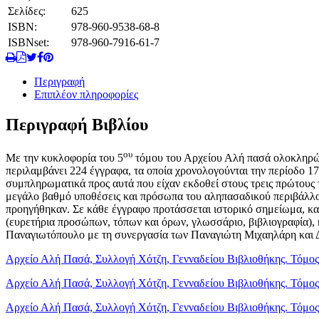
Γενικών
Σελίδες:
625
Αρχείων
ISBN:
978-960-9538-68-8
του
ISBNset:
978-960-7916-61-7
Κράτους
και
Μουσείου
Περιγραφή
Μπενάκη,
Επιπλέον πληροφορίες
Τόμος
Ε΄
Περιγραφή Βιβλίου
(1792-
1820),
Έκδοση-
ου
Με την κυκλοφορία του 5
τόμου του Αρχείου Αλή πασά ολοκληρών
Σχολιασμός-
περιλαμβάνει 224 έγγραφα, τα οποία χρονολογούνται την περίοδο 1
Ευρετήρια
συμπληρωματικά προς αυτά που είχαν εκδοθεί στους τρεις πρώτους τ
ποσότητα
μεγάλο βαθμό υποθέσεις και πρόσωπα του αληπασαδικού περιβάλλον
προηγήθηκαν. Σε κάθε έγγραφο προτάσσεται ιστορικό σημείωμα, κατα
(ευρετήρια προσώπων, τόπων και όρων, γλωσσάριο, βιβλιογραφία),
Παναγιωτόπουλο με τη συνεργασία των Παναγιώτη Μιχαηλάρη και
Αρχείο Αλή Πασά, Συλλογή Χότζη, Γενναδείου Βιβλιοθήκης. Τόμος
Αρχείο Αλή Πασά, Συλλογή Χότζη, Γενναδείου Βιβλιοθήκης. Τόμος
Αρχείο Αλή Πασά, Συλλογή Χότζη, Γενναδείου Βιβλιοθήκης. Τόμος