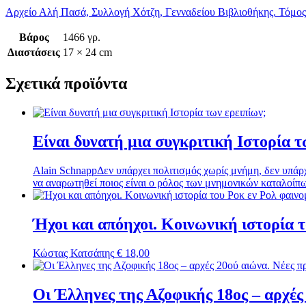
Αρχείο Αλή Πασά, Συλλογή Χότζη, Γενναδείου Βιβλιοθήκης. Τόμος
Βάρος
1466 γρ.
Διαστάσεις
17 × 24 cm
Σχετικά προϊόντα
Είναι δυνατή μια συγκριτική Ιστορία τ
Alain Schnapp
Δεν υπάρχει πολιτισμός χωρίς μνήμη, δεν υπάρ
να αναρωτηθεί ποιος είναι ο ρόλος των μνημονικών καταλοίπων
Ήχοι και απόηχοι. Κοινωνική ιστορία τ
Κώστας Κατσάπης
€
18,00
Οι Έλληνες της Αζοφικής 18ος – αρχές