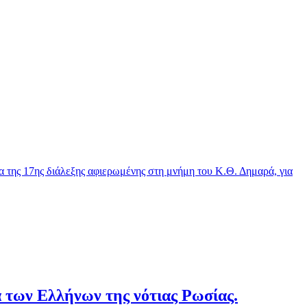
μα της 17ης διάλεξης αφιερωμένης στη μνήμη του Κ.Θ. Δημαρά, για
α των Ελλήνων της νότιας Ρωσίας.