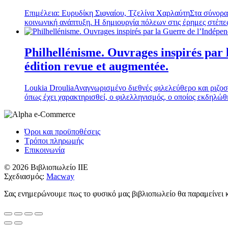
Επιμέλεια: Ευρυδίκη Σιφναίου, Τζελίνα Χαρλαύτη
Στα σύνορα
κοι­νωνική ανάπτυξη. Η δημιουργία πόλεων στις έρημες στέπε
Philhellénisme. Ouvrages inspirés par
édition revue et augmentée.
Loukia Droulia
Αναγνωρισμένο διεθνές φιλελεύθερο και ριζοσ
όπως έχει χαρακτηρισθεί, ο φιλελληνισμός, ο οποίος εκδηλώθ
Όροι και προϋποθέσεις
Τρόποι πληρωμής
Επικοινωνία
© 2026 Βιβλιοπωλείο ΙΙΕ
Σχεδιασμός:
Macway
Σας ενημερώνουμε πως το φυσικό μας βιβλιοπωλείο θα παραμείνει 