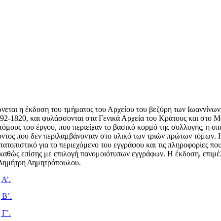
εται η έκδοση του τμήματος του Αρχείου του βεζύρη των Ιωαννίνων
792-1820, και φυλάσσονται στα Γενικά Αρχεία του Κράτους και στο 
όμους του έργου, που περιείχαν το βασικό κορμό της συλλογής, η οπ
τος που δεν περιλαμβάνονταν στο υλικό των τριών πρώτων τόμων. Η
τοπιστικό για το περιεχόμενο του εγγράφου και τις πληροφορίες που 
 καθώς επίσης με επιλογή πανομοιότυπων εγγράφων. Η έκδοση, επιμέ
 Δημήτρη Δημητρόπουλου.
 Α’.
 Β’.
 Γ’.