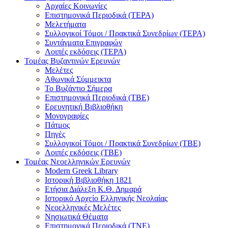
Αρχαίες Κοινωνίες
Επιστημονικά Περιοδικά (ΤΕΡΑ)
Μελετήματα
Συλλογικοί Τόμοι / Πρακτικά Συνεδρίων (ΤΕΡΑ)
Συντάγματα Επιγραφών
Λοιπές εκδόσεις (ΤΕΡΑ)
Τομέας Βυζαντινών Ερευνών
Μελέτες
Αθωνικά Σύμμεικτα
Το Βυζάντιο Σήμερα
Επιστημονικά Περιοδικά (ΤΒΕ)
Ερευνητική Βιβλιοθήκη
Μονογραφίες
Πάτμος
Πηγές
Συλλογικοί Τόμοι / Πρακτικά Συνεδρίων (ΤΒΕ)
Λοιπές εκδόσεις (ΤΒΕ)
Τομέας Νεοελληνικών Ερευνών
Modern Greek Library
Ιστορική Βιβλιοθήκη 1821
Eτήσια Διάλεξη K.Θ. Δημαρά
Ιστορικό Αρχείο Ελληνικής Νεολαίας
Νεοελληνικές Μελέτες
Νησιωτικά Θέματα
Επιστημονικά Περιοδικά (ΤΝΕ)