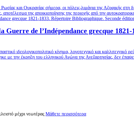
 Ρωσίας και Ουκρανίας σήμερα, οι πόλεις-λιμάνια της Αζοφικής στη δ
ς, αποτέλεσμα της αποικιοποίησης της περιοχής από την αυτοκρατορι
 la Guerre de l’Indépendance grecque 1821-
παστικό ιδεολογικοπολιτικό κίνημα, λογοτεχνικό και καλλιτεχνικό ρ
ηκε με την έκρηξη του ελληνικού Αγώνα της Ανεξαρτησίας, δεν έπαψε 
κλειστό μέχρι νεωτέρας
Μάθετε περισσότερα