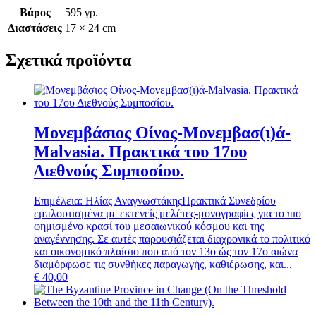
Βάρος
595 γρ.
Διαστάσεις
17 × 24 cm
Σχετικά προϊόντα
Μονεμβάσιος Οίνος-Μονεμβασ(ι)ά-
Malvasia. Πρακτικά του 17ου
Διεθνούς Συμποσίου.
Επιμέλεια: Ηλίας Αναγνωστάκης
Πρακτικά Συνεδρίου
εμπλουτισμένα με εκτενείς μελέτες-μονογραφίες για το πιο
φημισμένο κρασί του μεσαιωνικού κόσμου και της
αναγέννησης. Σε αυτές παρουσιάζεται διαχρονικά το πολιτικό
και οικονομικό πλαίσιο που από τον 13ο ώς τον 17ο αιώνα
διαμόρφωσε τις συνθήκες παραγωγής, καθιέρωσης, και...
€
40,00