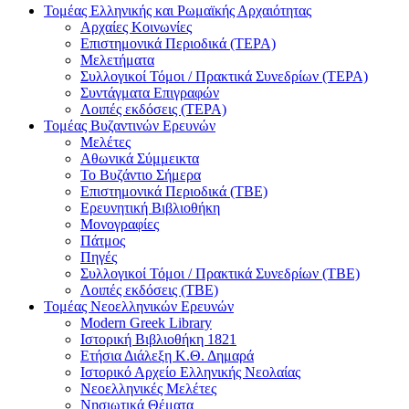
Τομέας Ελληνικής και Ρωμαϊκής Αρχαιότητας
Αρχαίες Κοινωνίες
Επιστημονικά Περιοδικά (ΤΕΡΑ)
Μελετήματα
Συλλογικοί Τόμοι / Πρακτικά Συνεδρίων (ΤΕΡΑ)
Συντάγματα Επιγραφών
Λοιπές εκδόσεις (ΤΕΡΑ)
Τομέας Βυζαντινών Ερευνών
Μελέτες
Αθωνικά Σύμμεικτα
Το Βυζάντιο Σήμερα
Επιστημονικά Περιοδικά (ΤΒΕ)
Ερευνητική Βιβλιοθήκη
Μονογραφίες
Πάτμος
Πηγές
Συλλογικοί Τόμοι / Πρακτικά Συνεδρίων (ΤΒΕ)
Λοιπές εκδόσεις (ΤΒΕ)
Τομέας Νεοελληνικών Ερευνών
Modern Greek Library
Ιστορική Βιβλιοθήκη 1821
Eτήσια Διάλεξη K.Θ. Δημαρά
Ιστορικό Αρχείο Ελληνικής Νεολαίας
Νεοελληνικές Μελέτες
Νησιωτικά Θέματα