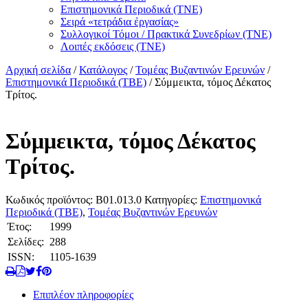
Επιστημονικά Περιοδικά (ΤΝΕ)
Σειρά «τετράδια ἐργασίας»
Συλλογικοί Τόμοι / Πρακτικά Συνεδρίων (ΤΝΕ)
Λοιπές εκδόσεις (ΤΝΕ)
Αρχική σελίδα
/
Κατάλογος
/
Τομέας Βυζαντινών Ερευνών
/
Επιστημονικά Περιοδικά (ΤΒΕ)
/ Σύμμεικτα, τόμος Δέκατος
Τρίτος.
Σύμμεικτα, τόμος Δέκατος
Τρίτος.
Κωδικός προϊόντος:
B01.013.0
Κατηγορίες:
Επιστημονικά
Περιοδικά (ΤΒΕ)
,
Τομέας Βυζαντινών Ερευνών
Έτος:
1999
Σελίδες:
288
ISSN:
1105-1639
Επιπλέον πληροφορίες