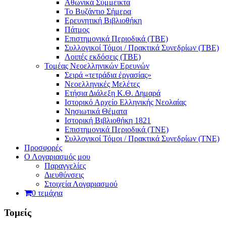
Αθωνικά Σύμμεικτα
Το Βυζάντιο Σήμερα
Ερευνητική Βιβλιοθήκη
Πάτμος
Επιστημονικά Περιοδικά (ΤΒΕ)
Συλλογικοί Τόμοι / Πρακτικά Συνεδρίων (ΤΒΕ)
Λοιπές εκδόσεις (ΤΒΕ)
Τομέας Νεοελληνικών Ερευνών
Σειρά «τετράδια ἐργασίας»
Νεοελληνικές Μελέτες
Eτήσια Διάλεξη K.Θ. Δημαρά
Ιστορικό Αρχείο Ελληνικής Νεολαίας
Νησιωτικά Θέματα
Ιστορική Βιβλιοθήκη 1821
Επιστημονικά Περιοδικά (ΤΝΕ)
Συλλογικοί Τόμοι / Πρακτικά Συνεδρίων (ΤΝΕ)
Προσφορές
Ο Λογαριασμός μου
Παραγγελίες
Διευθύνσεις
Στοιχεία Λογαριασμού
0 τεμάχια
Τομείς