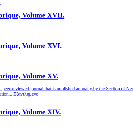
torique, Volume XVII.
torique, Volume XVI.
torique, Volume XV.
peer-reviewed journal that is published annually by the Section of Neoh
tion...
Εξαντλημένο
orique, Volume XIV.