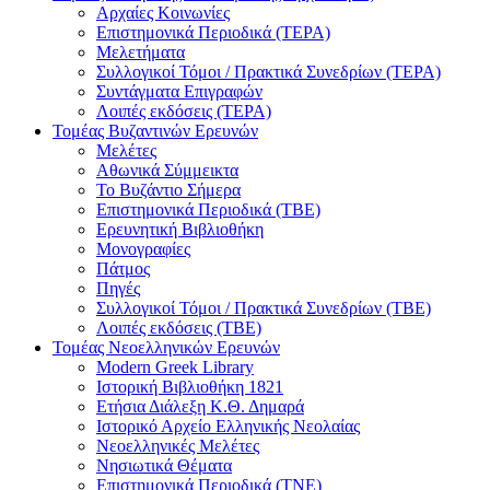
Αρχαίες Κοινωνίες
Επιστημονικά Περιοδικά (ΤΕΡΑ)
Μελετήματα
Συλλογικοί Τόμοι / Πρακτικά Συνεδρίων (ΤΕΡΑ)
Συντάγματα Επιγραφών
Λοιπές εκδόσεις (ΤΕΡΑ)
Τομέας Βυζαντινών Ερευνών
Μελέτες
Αθωνικά Σύμμεικτα
Το Βυζάντιο Σήμερα
Επιστημονικά Περιοδικά (ΤΒΕ)
Ερευνητική Βιβλιοθήκη
Μονογραφίες
Πάτμος
Πηγές
Συλλογικοί Τόμοι / Πρακτικά Συνεδρίων (ΤΒΕ)
Λοιπές εκδόσεις (ΤΒΕ)
Τομέας Νεοελληνικών Ερευνών
Modern Greek Library
Ιστορική Βιβλιοθήκη 1821
Eτήσια Διάλεξη K.Θ. Δημαρά
Ιστορικό Αρχείο Ελληνικής Νεολαίας
Νεοελληνικές Μελέτες
Νησιωτικά Θέματα
Επιστημονικά Περιοδικά (ΤΝΕ)