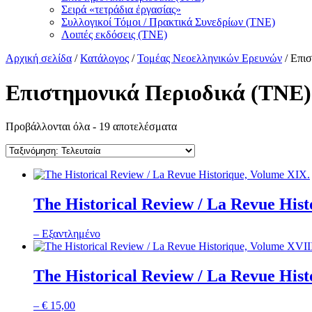
Σειρά «τετράδια ἐργασίας»
Συλλογικοί Τόμοι / Πρακτικά Συνεδρίων (ΤΝΕ)
Λοιπές εκδόσεις (ΤΝΕ)
Αρχική σελίδα
/
Κατάλογος
/
Τομέας Νεοελληνικών Ερευνών
/ Επι
Επιστημονικά Περιοδικά (ΤΝΕ)
Sorted
Προβάλλονται όλα - 19 αποτελέσματα
by
latest
The Historical Review / La Revue His
–
Εξαντλημένο
The Historical Review / La Revue Hist
–
€
15,00