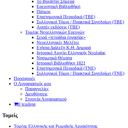
Το Βυζάντιο Σήμερα
Ερευνητική Βιβλιοθήκη
Πάτμος
Επιστημονικά Περιοδικά (ΤΒΕ)
Συλλογικοί Τόμοι / Πρακτικά Συνεδρίων (ΤΒΕ)
Λοιπές εκδόσεις (ΤΒΕ)
Τομέας Νεοελληνικών Ερευνών
Σειρά «τετράδια ἐργασίας»
Νεοελληνικές Μελέτες
Eτήσια Διάλεξη K.Θ. Δημαρά
Ιστορικό Αρχείο Ελληνικής Νεολαίας
Νησιωτικά Θέματα
Ιστορική Βιβλιοθήκη 1821
Επιστημονικά Περιοδικά (ΤΝΕ)
Συλλογικοί Τόμοι / Πρακτικά Συνεδρίων (ΤΝΕ)
Προσφορές
Ο Λογαριασμός μου
Παραγγελίες
Διευθύνσεις
Στοιχεία Λογαριασμού
0 τεμάχια
Τομείς
Τομέας Ελληνικής και Ρωμαϊκής Αρχαιότητας