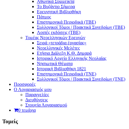
Αθωνικά Σύμμεικτα
Το Βυζάντιο Σήμερα
Ερευνητική Βιβλιοθήκη
Πάτμος
Επιστημονικά Περιοδικά (ΤΒΕ)
Συλλογικοί Τόμοι / Πρακτικά Συνεδρίων (ΤΒΕ)
Λοιπές εκδόσεις (ΤΒΕ)
Τομέας Νεοελληνικών Ερευνών
Σειρά «τετράδια ἐργασίας»
Νεοελληνικές Μελέτες
Eτήσια Διάλεξη K.Θ. Δημαρά
Ιστορικό Αρχείο Ελληνικής Νεολαίας
Νησιωτικά Θέματα
Ιστορική Βιβλιοθήκη 1821
Επιστημονικά Περιοδικά (ΤΝΕ)
Συλλογικοί Τόμοι / Πρακτικά Συνεδρίων (ΤΝΕ)
Προσφορές
Ο Λογαριασμός μου
Παραγγελίες
Διευθύνσεις
Στοιχεία Λογαριασμού
0 τεμάχια
Τομείς