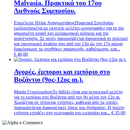
Malvasia. Πρακτικά του 17ου
Διεθνούς Συμποσίου.
Επιμέλεια: Ηλίας Αναγνωστάκης
Πρακτικά Συνεδρίου
εμπλουτισμένα με εκτενείς μελέτες-μονογραφίες για το πιο
φημισμένο κρασί του μεσαιωνικού κόσμου και της
αναγέννησης. Σε αυτές παρουσιάζεται διαχρονικά το πολιτικό
και οικονομικό πλαίσιο που από τον 13ο ώς τον 17ο αιώνα
διαμόρφωσε τις συνθήκες παραγωγής, καθιέρωσης, και...
€
40,00
Αγορές, έμποροι και εμπόριο στο
Βυζάντιο (9ος-12ος αι.).
Μαρία Γερολυμάτου
Το βιβλίο είναι μια περιεκτική μελέτη
για το εμπόριο στο Βυζάντιο από τον 9ο μέχρι τον 12ο αι.
Χωρίζεται σε τέσσερις ενότητες, καθεμία από τις οποίες
πραγματεύεται διαφορετικές όψεις του ζητήματος. Η πρώτη
ενότητα εστιάζει στη γεωγραφία του εμπορίου και...
€
35,00