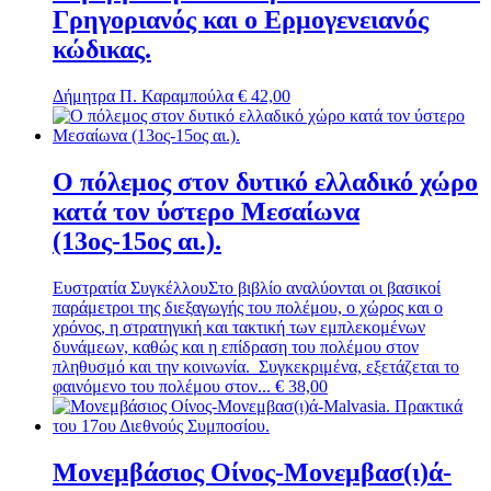
Γρηγοριανός και ο Ερμογενειανός
κώδικας.
Δήμητρα Π. Καραμπούλα
€
42,00
Ο πόλεμος στον δυτικό ελλαδικό χώρο
κατά τον ύστερο Μεσαίωνα
(13ος-15ος αι.).
Ευστρατία Συγκέλλου
Στο βιβλίο αναλύονται οι βασικοί
παράμετροι της διεξαγωγής του πολέμου, ο χώρος και ο
χρόνος, η στρατηγική και τακτική των εμπλεκομένων
δυνάμεων, καθώς και η επίδραση του πολέμου στον
πληθυσμό και την κοινωνία. Συγκεκριμένα, εξετάζεται το
φαινόμενο του πολέμου στον...
€
38,00
Μονεμβάσιος Οίνος-Μονεμβασ(ι)ά-