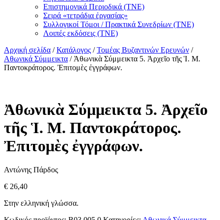
Επιστημονικά Περιοδικά (ΤΝΕ)
Σειρά «τετράδια ἐργασίας»
Συλλογικοί Τόμοι / Πρακτικά Συνεδρίων (ΤΝΕ)
Λοιπές εκδόσεις (ΤΝΕ)
Αρχική σελίδα
/
Κατάλογος
/
Τομέας Βυζαντινών Ερευνών
/
Αθωνικά Σύμμεικτα
/ Ἀθωνικὰ Σύμμεικτα 5. Ἀρχεῖο τῆς Ἱ. Μ.
Παντοκράτορος. Ἐπιτομὲς ἐγγράφων.
Ἀθωνικὰ Σύμμεικτα 5. Ἀρχεῖο
τῆς Ἱ. Μ. Παντοκράτορος.
Ἐπιτομὲς ἐγγράφων.
Αντώνης Πάρδος
€
26,40
Στην ελληνική γλώσσα.
Κωδικός προϊόντος:
B03.005.0
Κατηγορίες:
Αθωνικά Σύμμεικτα
,