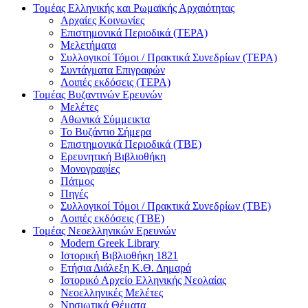
Τομέας Ελληνικής και Ρωμαϊκής Αρχαιότητας
Αρχαίες Κοινωνίες
Επιστημονικά Περιοδικά (ΤΕΡΑ)
Μελετήματα
Συλλογικοί Τόμοι / Πρακτικά Συνεδρίων (ΤΕΡΑ)
Συντάγματα Επιγραφών
Λοιπές εκδόσεις (ΤΕΡΑ)
Τομέας Βυζαντινών Ερευνών
Μελέτες
Αθωνικά Σύμμεικτα
Το Βυζάντιο Σήμερα
Επιστημονικά Περιοδικά (ΤΒΕ)
Ερευνητική Βιβλιοθήκη
Μονογραφίες
Πάτμος
Πηγές
Συλλογικοί Τόμοι / Πρακτικά Συνεδρίων (ΤΒΕ)
Λοιπές εκδόσεις (ΤΒΕ)
Τομέας Νεοελληνικών Ερευνών
Modern Greek Library
Ιστορική Βιβλιοθήκη 1821
Eτήσια Διάλεξη K.Θ. Δημαρά
Ιστορικό Αρχείο Ελληνικής Νεολαίας
Νεοελληνικές Μελέτες
Νησιωτικά Θέματα