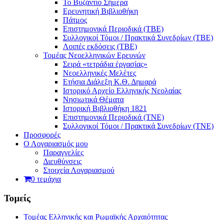
Το Βυζάντιο Σήμερα
Ερευνητική Βιβλιοθήκη
Πάτμος
Επιστημονικά Περιοδικά (ΤΒΕ)
Συλλογικοί Τόμοι / Πρακτικά Συνεδρίων (ΤΒΕ)
Λοιπές εκδόσεις (ΤΒΕ)
Τομέας Νεοελληνικών Ερευνών
Σειρά «τετράδια ἐργασίας»
Νεοελληνικές Μελέτες
Eτήσια Διάλεξη K.Θ. Δημαρά
Ιστορικό Αρχείο Ελληνικής Νεολαίας
Νησιωτικά Θέματα
Ιστορική Βιβλιοθήκη 1821
Επιστημονικά Περιοδικά (ΤΝΕ)
Συλλογικοί Τόμοι / Πρακτικά Συνεδρίων (ΤΝΕ)
Προσφορές
Ο Λογαριασμός μου
Παραγγελίες
Διευθύνσεις
Στοιχεία Λογαριασμού
0 τεμάχια
Τομείς
Τομέας Ελληνικής και Ρωμαϊκής Αρχαιότητας