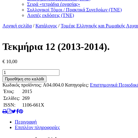
Σειρά «τετράδια ἐργασίας»
Συλλογικοί Τόμοι / Πρακτικά Συνεδρίων (ΤΝΕ)
Λοιπές εκδόσεις (ΤΝΕ)
Αρχική σελίδα
/
Κατάλογος
/
Τομέας Ελληνικής και Ρωμαϊκής Αρχαι
Τεκμήρια 12 (2013-2014).
€
10,00
Τεκμήρια
12
Προσθήκη στο καλάθι
(2013-
Κωδικός προϊόντος:
A04.004.0
Κατηγορίες:
Επιστημονικά Περιοδικ
2014).
Έτος:
2015
ποσότητα
Σελίδες:
269
ISSN:
1106-661X
Περιγραφή
Επιπλέον πληροφορίες