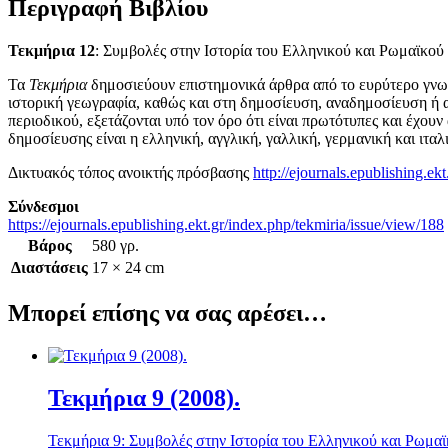
Περιγραφή Βιβλίου
Τεκμήρια 12
: Συμβολές στην Ιστορία του Ελληνικού και Ρωμαϊκο
Τα
Τεκμήρια
δημοσιεύουν επιστημονικά άρθρα από το ευρύτερο γνωστ
ιστορική γεωγραφία, καθώς και στη δημοσίευση, αναδημοσίευση ή α
περιοδικού, εξετάζονται υπό τον όρο ότι είναι πρωτότυπες και έχο
δημοσίευσης είναι η ελληνική, αγγλική, γαλλική, γερμανική και ιταλ
Δικτυακός τόπος ανοικτής πρόσβασης
http://ejournals.epublishing.ek
Σύνδεσμοι
https://ejournals.epublishing.ekt.gr/index.php/tekmiria/issue/view/188
Βάρος
580 γρ.
Διαστάσεις
17 × 24 cm
Μπορεί επίσης να σας αρέσει…
Τεκμήρια 9 (2008).
Τεκμήρια 9: Συμβολές στην Ιστορία του Ελληνικού και Ρωμαϊ