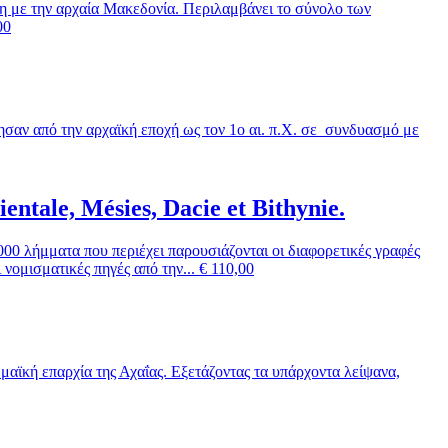
η με την αρχαία Μακεδονία. Περιλαμβάνει το σύνολο των
00
σαν από την αρχαϊκή εποχή ως τον 1ο αι. π.Χ. σε συνδυασμό με
ntale, Mésies, Dacie et Bithynie.
00 λήμματα που περιέχει παρουσιάζονται οι διαφορετικές γραφές
νομισματικές πηγές από την...
€
110,00
αϊκή επαρχία της Αχαΐας. Εξετάζοντας τα υπάρχοντα λείψανα,