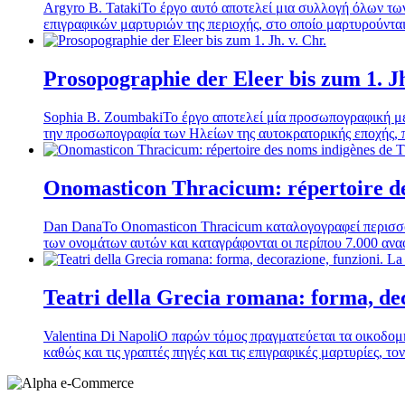
Argyro B. Tataki
To έργο αυτό αποτελεί μια συλλογή όλων τω
επιγραφικών μαρτυριών της περιοχής, στο οποίο μαρτυρούνται
Prosopographie der Eleer bis zum 1. Jh
Sophia B. Zoumbaki
Το έργο αποτελεί μία προσωπογραφική με
την προσωπογραφία των Ηλείων της αυτοκρατορικής εποχής, π
Onomasticon Thracicum: répertoire des
Dan Dana
Το Onomasticon Thracicum καταλογογραφεί περισσό
των ονομάτων αυτών και καταγράφονται οι περίπου 7.000 αναφο
Teatri della Grecia romana: forma, dec
Valentina Di Napoli
Ο παρών τόμος πραγματεύεται τα οικοδομή
καθώς και τις γραπτές πηγές και τις επιγραφικές μαρτυρίες, το