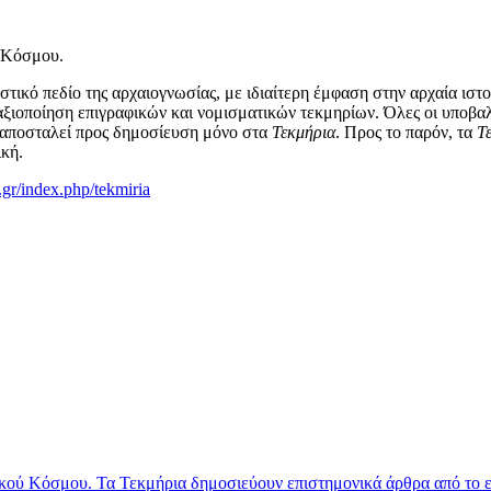
ύ Κόσμου.
ικό πεδίο της αρχαιογνωσίας, με ιδιαίτερη έμφαση στην αρχαία ιστορ
ξιοποίηση επιγραφικών και νομισματικών τεκμηρίων. Όλες οι υποβαλ
υν αποσταλεί προς δημοσίευση μόνο στα
Τεκμήρια
. Προς το παρόν, τα
Τ
ική.
t.gr/index.php/tekmiria
κού Κόσμου. Τα Τεκμήρια δημοσιεύουν επιστημονικά άρθρα από το ευ