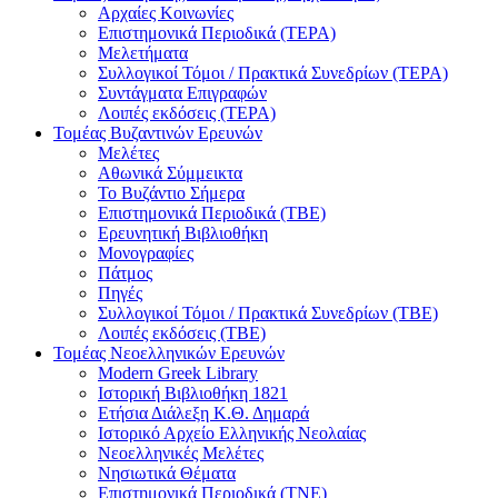
Αρχαίες Κοινωνίες
Επιστημονικά Περιοδικά (ΤΕΡΑ)
Μελετήματα
Συλλογικοί Τόμοι / Πρακτικά Συνεδρίων (ΤΕΡΑ)
Συντάγματα Επιγραφών
Λοιπές εκδόσεις (ΤΕΡΑ)
Τομέας Βυζαντινών Ερευνών
Μελέτες
Αθωνικά Σύμμεικτα
Το Βυζάντιο Σήμερα
Επιστημονικά Περιοδικά (ΤΒΕ)
Ερευνητική Βιβλιοθήκη
Μονογραφίες
Πάτμος
Πηγές
Συλλογικοί Τόμοι / Πρακτικά Συνεδρίων (ΤΒΕ)
Λοιπές εκδόσεις (ΤΒΕ)
Τομέας Νεοελληνικών Ερευνών
Modern Greek Library
Ιστορική Βιβλιοθήκη 1821
Eτήσια Διάλεξη K.Θ. Δημαρά
Ιστορικό Αρχείο Ελληνικής Νεολαίας
Νεοελληνικές Μελέτες
Νησιωτικά Θέματα
Επιστημονικά Περιοδικά (ΤΝΕ)