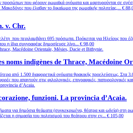
ν προσώπων που φέρουν ρωμαϊκά ονόματα και μαρτυρούνται σε σχέσ
 Μακεδόνες που έλαβαν το δικαίωμα της ρωμαϊκής πολιτείας,...
€
88,
. v. Chr.
λέτη που περιλαμβάνει 695 πρόσωπα. Πρόκειται για Ηλείους που έζη
ου η ίδια συγγραφέας δημοσίευσε λίγο...
€
98,00
 noms indigènes de Thrace, Macédoine Orie
τερα από 1.500 διαφορετικά ονόματα θρακικής προελεύσεως. Στα 3.0
ρές που απαντούν στις φιλολογικές, επιγραφικές, παπυρολογικές και 
orazione, funzioni. La provincia d’Acaia.
ματα για δημόσια θεάματα (συγκεκριμένα, θέατρα και ωδεία) στη ρωμ
νίζεται η σημασία του πολιτισμού του θεάτρου στην εν...
€
105,00