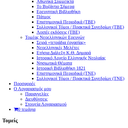
Αθωνικά Σύμμεικτα
Το Βυζάντιο Σήμερα
Ερευνητική Βιβλιοθήκη
Πάτμος
Επιστημονικά Περιοδικά (ΤΒΕ)
Συλλογικοί Τόμοι / Πρακτικά Συνεδρίων (ΤΒΕ)
Λοιπές εκδόσεις (ΤΒΕ)
Τομέας Νεοελληνικών Ερευνών
Σειρά «τετράδια ἐργασίας»
Νεοελληνικές Μελέτες
Eτήσια Διάλεξη K.Θ. Δημαρά
Ιστορικό Αρχείο Ελληνικής Νεολαίας
Νησιωτικά Θέματα
Ιστορική Βιβλιοθήκη 1821
Επιστημονικά Περιοδικά (ΤΝΕ)
Συλλογικοί Τόμοι / Πρακτικά Συνεδρίων (ΤΝΕ)
Προσφορές
Ο Λογαριασμός μου
Παραγγελίες
Διευθύνσεις
Στοιχεία Λογαριασμού
0 τεμάχια
Τομείς