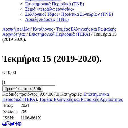
Επιστημονικά Περιοδικά (ΤΝΕ)
Σειρά «τετράδια ἐργασίας»
Συλλογικοί Τόμοι / Πρακτικά Συνεδρίων (ΤΝΕ)
Λοιπές εκδόσεις (ΤΝΕ)
Αρχική σελίδα
/
Κατάλογος
/
Τομέας Ελληνικής και Ρωμαϊκής
Αρχαιότητας
/
Επιστημονικά Περιοδικά (ΤΕΡΑ)
/ Τεκμήρια 15
(2019-2020).
Τεκμήρια 15 (2019-2020).
€
10,00
Τεκμήρια
15
Προσθήκη στο καλάθι
(2019-
Κωδικός προϊόντος:
A04.007.0
Κατηγορίες:
Επιστημονικά
2020).
Περιοδικά (ΤΕΡΑ)
,
Τομέας Ελληνικής και Ρωμαϊκής Αρχαιότητας
ποσότητα
Έτος:
2021
Σελίδες:
269
ISSN:
1106-661X