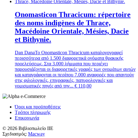
Onomasticon Thracicum: répertoire
des noms indigènes de Thrace,
Macédoine Orientale, Mésies, Dacie
et Bithynie.
Dan Dana
Το Onomasticon Thracicum καταλογογραφεί
περισσότερα από 1.500 διαφορετικά ονόματα θρακικής
προελεύσεως. Στα 3.000 λήμματα που περιέχει
παρουσιάζονται οι διαφορετικές γραφές των ονομάτων αυτών
και καταγράφονται οι περίπου 7.000 αναφορές που απαντούν
στις φιλολογικές, επιγραφικές, παπυρολογικές και
νομισματικές πηγές από την...
€
110,00
Όροι και προϋποθέσεις
Τρόποι πληρωμής
Επικοινωνία
© 2026 Βιβλιοπωλείο ΙΙΕ
Σχεδιασμός:
Macway