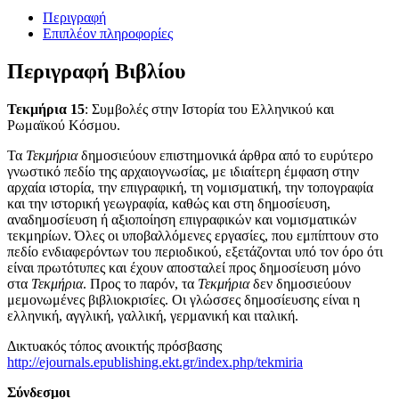
Περιγραφή
Επιπλέον πληροφορίες
Περιγραφή Βιβλίου
Τεκμήρια 15
: Συμβολές στην Ιστορία του Ελληνικού και
Ρωμαϊκού Κόσμου.
Τα
Τεκμήρια
δημοσιεύουν επιστημονικά άρθρα από το ευρύτερο
γνωστικό πεδίο της αρχαιογνωσίας, με ιδιαίτερη έμφαση στην
αρχαία ιστορία, την επιγραφική, τη νομισματική, την τοπογραφία
και την ιστορική γεωγραφία, καθώς και στη δημοσίευση,
αναδημοσίευση ή αξιοποίηση επιγραφικών και νομισματικών
τεκμηρίων. Όλες οι υποβαλλόμενες εργασίες, που εμπίπτουν στο
πεδίο ενδιαφερόντων του περιοδικού, εξετάζονται υπό τον όρο ότι
είναι πρωτότυπες και έχουν αποσταλεί προς δημοσίευση μόνο
στα
Τεκμήρια
. Προς το παρόν, τα
Τεκμήρια
δεν δημοσιεύουν
μεμονωμένες βιβλιοκρισίες. Οι γλώσσες δημοσίευσης είναι η
ελληνική, αγγλική, γαλλική, γερμανική και ιταλική.
Δικτυακός τόπος ανοικτής πρόσβασης
http://ejournals.epublishing.ekt.gr/index.php/tekmiria
Σύνδεσμοι