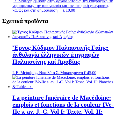
με ιδιαίτερη έμφαση στην αρχαία ιστορία, την επιγραφική, τη
νομισματική, την τοπογραφία και την ιστορική γεωγραφία,
καθώς και στη δημοσίευση,...
€
10,00
Σχετικά προϊόντα
Ἔρνος Κύδιμον Παλαιστινῆς Γαίης:
ἀνθολογία ἑλληνικῶν ἐπιγραφῶν
Παλαιστίνης καί Ἀραβίας
Ι. Ε. Μεϊμάρης, Νικολέτα Σ. Μακρυγιάννη
€
45,00
La peinture funéraire de Macédoine:
emplois et fonctions de la couleur IVe-
IIe s. av. J.-C. Vol I: Texte. Vol. II: