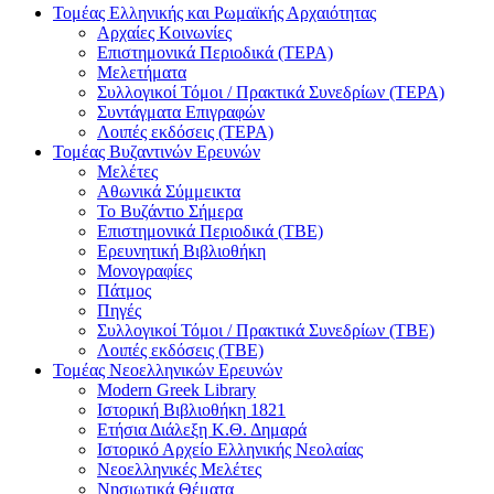
Τομέας Ελληνικής και Ρωμαϊκής Αρχαιότητας
Αρχαίες Κοινωνίες
Επιστημονικά Περιοδικά (ΤΕΡΑ)
Μελετήματα
Συλλογικοί Τόμοι / Πρακτικά Συνεδρίων (ΤΕΡΑ)
Συντάγματα Επιγραφών
Λοιπές εκδόσεις (ΤΕΡΑ)
Τομέας Βυζαντινών Ερευνών
Μελέτες
Αθωνικά Σύμμεικτα
Το Βυζάντιο Σήμερα
Επιστημονικά Περιοδικά (ΤΒΕ)
Ερευνητική Βιβλιοθήκη
Μονογραφίες
Πάτμος
Πηγές
Συλλογικοί Τόμοι / Πρακτικά Συνεδρίων (ΤΒΕ)
Λοιπές εκδόσεις (ΤΒΕ)
Τομέας Νεοελληνικών Ερευνών
Modern Greek Library
Ιστορική Βιβλιοθήκη 1821
Eτήσια Διάλεξη K.Θ. Δημαρά
Ιστορικό Αρχείο Ελληνικής Νεολαίας
Νεοελληνικές Μελέτες
Νησιωτικά Θέματα