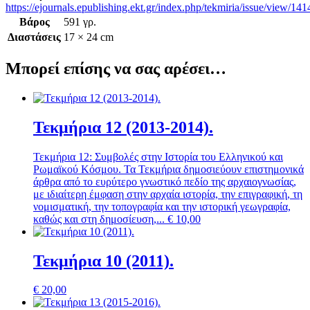
https://ejournals.epublishing.ekt.gr/index.php/tekmiria/issue/view/141
Βάρος
591 γρ.
Διαστάσεις
17 × 24 cm
Μπορεί επίσης να σας αρέσει…
Τεκμήρια 12 (2013-2014).
Τεκμήρια 12: Συμβολές στην Ιστορία του Ελληνικού και
Ρωμαϊκού Κόσμου. Τα Τεκμήρια δημοσιεύουν επιστημονικά
άρθρα από το ευρύτερο γνωστικό πεδίο της αρχαιογνωσίας,
με ιδιαίτερη έμφαση στην αρχαία ιστορία, την επιγραφική, τη
νομισματική, την τοπογραφία και την ιστορική γεωγραφία,
καθώς και στη δημοσίευση,...
€
10,00
Τεκμήρια 10 (2011).
€
20,00