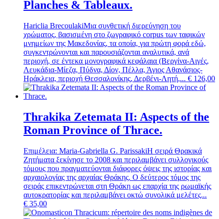
Planches & Tableaux.
Hariclia Brecoulaki
Μια συνθετική διερεύνηση του
χρώματος, βασισμένη στο ζωγραφικό corpus των ταφικών
μνημείων της Μακεδονίας, τα οποία, για πρώτη φορά εδώ,
συγκεντρώνονται και παρουσιάζονται αναλυτικά, ανά
περιοχή, σε έντεκα μονογραφικά κεφάλαια (Βεργίνα-Αιγές,
Λευκάδια-Μίεζα, Πύδνα, Δίον, Πέλλα, Άγιος Αθανάσιος-
Ηράκλεια, περιοχή Θεσσαλονίκης, Δερβένι-Λητή,...
€
126,00
Thrakika Zetemata II: Aspects of the
Roman Province of Thrace.
Επιμέλεια: Maria-Gabriella G. Parissaki
Η σειρά Θρακικά
Ζητήματα ξεκίνησε το 2008 και περιλαμβάνει συλλογικούς
τόμους που πραγματεύονται διάφορες όψεις της ιστορίας και
αρχαιολογίας της αρχαίας Θράκης. Ο δεύτερος τόμος της
σειράς επικεντρώνεται στη Θράκη ως επαρχία της ρωμαϊκής
αυτοκρατορίας και περιλαμβάνει οκτώ συνολικά μελέτες...
€
35,00