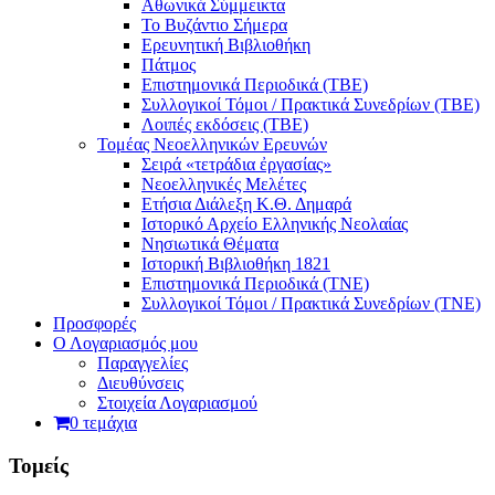
Αθωνικά Σύμμεικτα
Το Βυζάντιο Σήμερα
Ερευνητική Βιβλιοθήκη
Πάτμος
Επιστημονικά Περιοδικά (ΤΒΕ)
Συλλογικοί Τόμοι / Πρακτικά Συνεδρίων (ΤΒΕ)
Λοιπές εκδόσεις (ΤΒΕ)
Τομέας Νεοελληνικών Ερευνών
Σειρά «τετράδια ἐργασίας»
Νεοελληνικές Μελέτες
Eτήσια Διάλεξη K.Θ. Δημαρά
Ιστορικό Αρχείο Ελληνικής Νεολαίας
Νησιωτικά Θέματα
Ιστορική Βιβλιοθήκη 1821
Επιστημονικά Περιοδικά (ΤΝΕ)
Συλλογικοί Τόμοι / Πρακτικά Συνεδρίων (ΤΝΕ)
Προσφορές
Ο Λογαριασμός μου
Παραγγελίες
Διευθύνσεις
Στοιχεία Λογαριασμού
0 τεμάχια
Τομείς