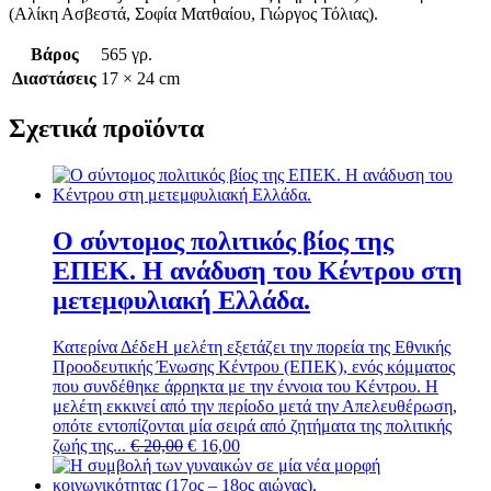
(Αλίκη Ασβεστά, Σοφία Ματθαίου, Γιώργος Τόλιας).
Βάρος
565 γρ.
Διαστάσεις
17 × 24 cm
Σχετικά προϊόντα
Ο σύντομος πολιτικός βίος της
ΕΠΕΚ. Η ανάδυση του Κέντρου στη
μετεμφυλιακή Ελλάδα.
Κατερίνα Δέδε
Η μελέτη εξετάζει την πορεία της Εθνικής
Προοδευτικής Ένωσης Κέντρου (ΕΠΕΚ), ενός κόμματος
που συνδέθηκε άρρηκτα με την έννοια του Κέντρου. Η
μελέτη εκκινεί από την περίοδο μετά την Απελευθέρωση,
οπότε εντοπίζονται μία σειρά από ζητήματα της πολιτικής
Original
Η
ζωής της...
€
20,00
€
16,00
price
τρέχουσα
was:
τιμή