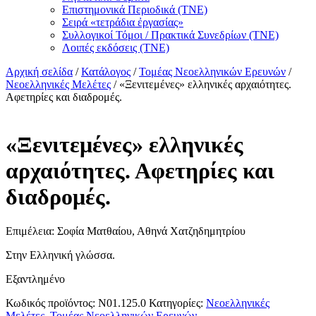
Επιστημονικά Περιοδικά (ΤΝΕ)
Σειρά «τετράδια ἐργασίας»
Συλλογικοί Τόμοι / Πρακτικά Συνεδρίων (ΤΝΕ)
Λοιπές εκδόσεις (ΤΝΕ)
Αρχική σελίδα
/
Κατάλογος
/
Τομέας Νεοελληνικών Ερευνών
/
Νεοελληνικές Μελέτες
/ «Ξενιτεμένες» ελληνικές αρχαιότητες.
Αφετηρίες και διαδρομές.
«Ξενιτεμένες» ελληνικές
αρχαιότητες. Αφετηρίες και
διαδρομές.
Επιμέλεια: Σοφία Ματθαίου, Αθηνά Χατζηδημητρίου
Στην Ελληνική γλώσσα.
Εξαντλημένο
Κωδικός προϊόντος:
N01.125.0
Κατηγορίες:
Νεοελληνικές
Μελέτες
,
Τομέας Νεοελληνικών Ερευνών