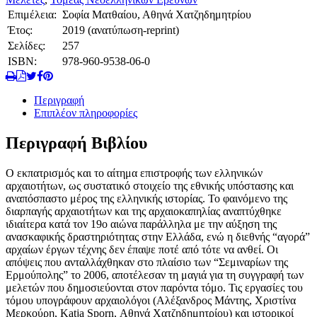
Επιμέλεια:
Σοφία Ματθαίου, Αθηνά Χατζηδημητρίου
Έτος:
2019 (ανατύπωση-reprint)
Σελίδες:
257
ISBN:
978-960-9538-06-0
Περιγραφή
Επιπλέον πληροφορίες
Περιγραφή Βιβλίου
Ο εκπατρισμός και το αίτημα επιστροφής των ελληνικών
αρχαιοτήτων, ως συστατικό στοιχείο της εθνικής υπόστασης και
αναπόσπαστο μέρος της ελληνικής ιστορίας. Το φαινόμενο της
διαρπαγής αρχαιοτήτων και της αρχαιοκαπηλίας αναπτύχθηκε
ιδιαίτερα κατά τον 19ο αιώνα παράλληλα με την αύξηση της
ανασκαφικής δραστηριότητας στην Ελλάδα, ενώ η διεθνής “αγορά”
αρχαίων έργων τέχνης δεν έπαψε ποτέ από τότε να ανθεί. Οι
απόψεις που ανταλλάχθηκαν στο πλαίσιο των “Σεμιναρίων της
Ερμούπολης” το 2006, αποτέλεσαν τη μαγιά για τη συγγραφή των
μελετών που δημοσιεύονται στον παρόντα τόμο. Τις εργασίες του
τόμου υπογράφουν αρχαιολόγοι (Αλέξανδρος Μάντης, Χριστίνα
Μερκούρη, Katja Sporn, Αθηνά Χατζηδημητρίου) και ιστορικοί