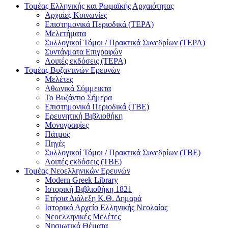
Τομέας Ελληνικής και Ρωμαϊκής Αρχαιότητας
Αρχαίες Κοινωνίες
Επιστημονικά Περιοδικά (ΤΕΡΑ)
Μελετήματα
Συλλογικοί Τόμοι / Πρακτικά Συνεδρίων (ΤΕΡΑ)
Συντάγματα Επιγραφών
Λοιπές εκδόσεις (ΤΕΡΑ)
Τομέας Βυζαντινών Ερευνών
Μελέτες
Αθωνικά Σύμμεικτα
Το Βυζάντιο Σήμερα
Επιστημονικά Περιοδικά (ΤΒΕ)
Ερευνητική Βιβλιοθήκη
Μονογραφίες
Πάτμος
Πηγές
Συλλογικοί Τόμοι / Πρακτικά Συνεδρίων (ΤΒΕ)
Λοιπές εκδόσεις (ΤΒΕ)
Τομέας Νεοελληνικών Ερευνών
Modern Greek Library
Ιστορική Βιβλιοθήκη 1821
Eτήσια Διάλεξη K.Θ. Δημαρά
Ιστορικό Αρχείο Ελληνικής Νεολαίας
Νεοελληνικές Μελέτες
Νησιωτικά Θέματα